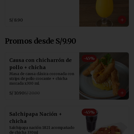
S/ 8.90
Promos desde S/9.90
-
45
%
Causa con chicharrón de
pollo + chicha
Masa de causa clásica coronada con 
strips de pollo crocante + chicha 
morada x300 ml.
S/ 10.90
S/ 20.00
-
45
%
Salchipapa Nación +
chicha
Salchipapa nación 1821 acompañado 
de chicha 330ml