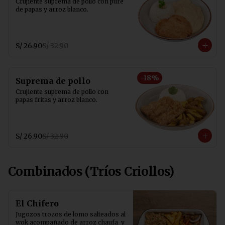
Crujiente suprema de pollo con puré 
de papas y arroz blanco.
S/ 26.90
S/ 32.90
-
18
%
Suprema de pollo
Crujiente suprema de pollo con 
papas fritas y arroz blanco.
S/ 26.90
S/ 32.90
Combinados (Tríos Criollos)
El Chifero
Jugozos trozos de lomo salteados al 
wok acompañado de arroz chaufa  y 