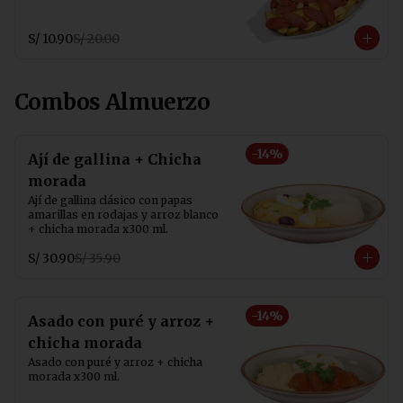
S/ 10.90
S/ 20.00
Combos Almuerzo
-
14
%
Ají de gallina + Chicha
morada
Ají de gallina clásico con papas 
amarillas en rodajas y arroz blanco 
+ chicha morada x300 ml.
S/ 30.90
S/ 35.90
-
14
%
Asado con puré y arroz +
chicha morada
Asado con puré y arroz + chicha 
morada x300 ml.