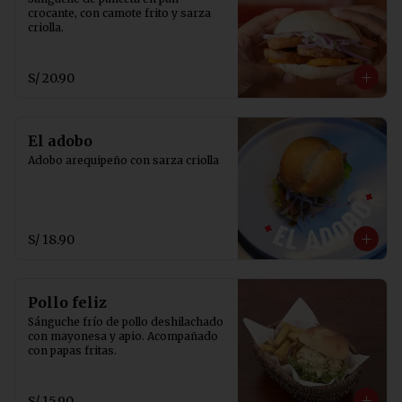
crocante, con camote frito y sarza 
criolla.
S/ 20.90
El adobo
Adobo arequipeño con sarza criolla
S/ 18.90
Pollo feliz
Sánguche frío de pollo deshilachado 
con mayonesa y apio. Acompañado 
con papas fritas.
S/ 15.90