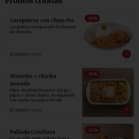
Promos criollas
-
19
%
Carapulcra con chancho
Carapulcra acompañado de láminas 
de chancho.
S/ 25.90
S/ 31.90
-
16
%
Mostrito + chicha
morada
Filete de pierna broaster 120 gr.+ 
papas + arroz chaufa, acompañado 
con chicha morada x300 ml.
S/ 30.90
S/ 36.90
-
22
%
Pollada Criollaza
1/4 de pollo estilo pollada (presa 