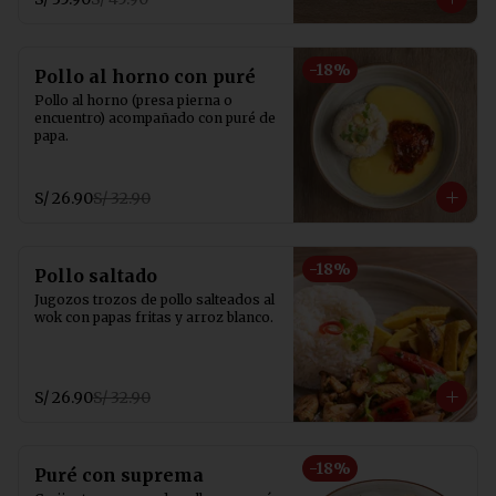
-
18
%
Pollo al horno con puré
Pollo al horno (presa pierna o 
encuentro) acompañado con puré de 
papa.
S/ 26.90
S/ 32.90
-
18
%
Pollo saltado
Jugozos trozos de pollo salteados al 
wok con papas fritas y arroz blanco.
S/ 26.90
S/ 32.90
-
18
%
Puré con suprema