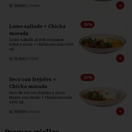
S/ 30.90
S/ 35.90
-
16
%
Lomo saltado + Chicha
morada
Lomo saltado al wok con papas 
fritas y arroz + chicha morada x300 
ml.
S/ 31.90
S/ 37.90
-
14
%
Seco con frejoles +
Chicha morada
Seco de res con frejoles y arroz 
blanco con choclo + Chicha morada 
x300 ml.
S/ 30.90
S/ 35.90