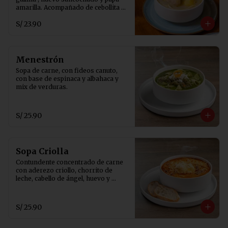
amarilla. Acompañado de cebollita 
china, ají de rocoto y canchita 
S/ 23.90
serrana.
Menestrón
Sopa de carne, con fideos canuto, 
con base de espinaca y albahaca y 
mix de verduras.
S/ 25.90
Sopa Criolla
Contundente concentrado de carne 
con aderezo criollo, chorrito de 
leche, cabello de ángel, huevo y 
pancito tostado.
S/ 25.90