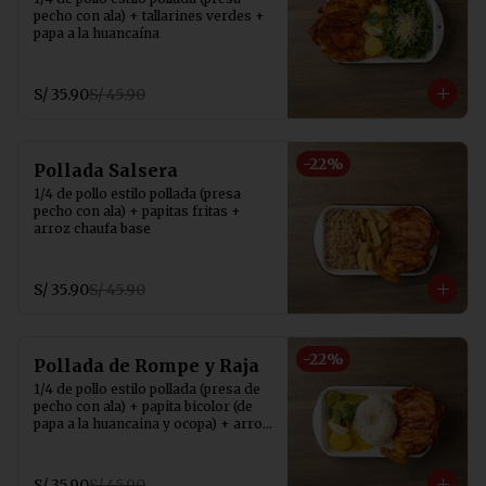
pecho con ala) + tallarines verdes + 
papa a la huancaína
S/ 35.90
S/ 45.90
-
22
%
Pollada Salsera
1/4 de pollo estilo pollada (presa 
pecho con ala) + papitas fritas + 
arroz chaufa base
S/ 35.90
S/ 45.90
-
22
%
Pollada de Rompe y Raja
1/4 de pollo estilo pollada (presa de 
pecho con ala) + papita bicolor (de 
papa a la huancaina y ocopa) + arroz 
con choclo
S/ 35.90
S/ 45.90