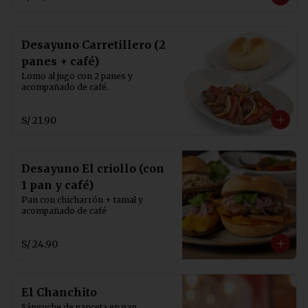
Desayuno Carretillero (2
panes + café)
Lomo al jugo con 2 panes y 
acompañado de café.
S/ 21.90
Desayuno El criollo (con
1 pan y café)
Pan con chicharrón + tamal y 
acompañado de café
S/ 24.90
El Chanchito
Sánguche de panceta en pan 