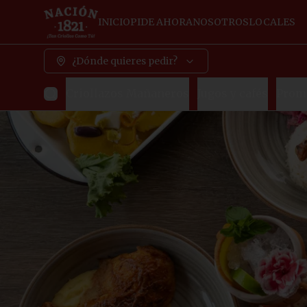
INICIO
PIDE AHORA
NOSOTROS
LOCALES
¿Dónde quieres pedir?
Criollazos Mañaneros
Jugos y cafés
Promo