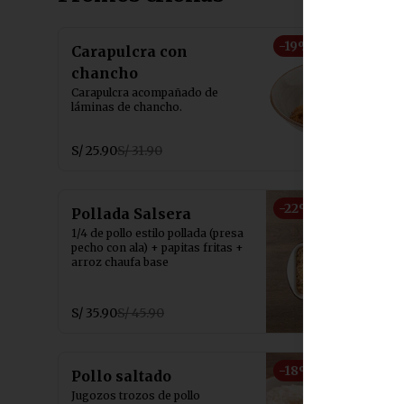
-
19
%
Carapulcra con
chancho
Carapulcra acompañado de 
láminas de chancho.
S/ 25.90
S/ 31.90
-
22
%
Pollada Salsera
1/4 de pollo estilo pollada (presa 
pecho con ala) + papitas fritas + 
arroz chaufa base
S/ 35.90
S/ 45.90
-
18
%
Pollo saltado
Jugozos trozos de pollo 