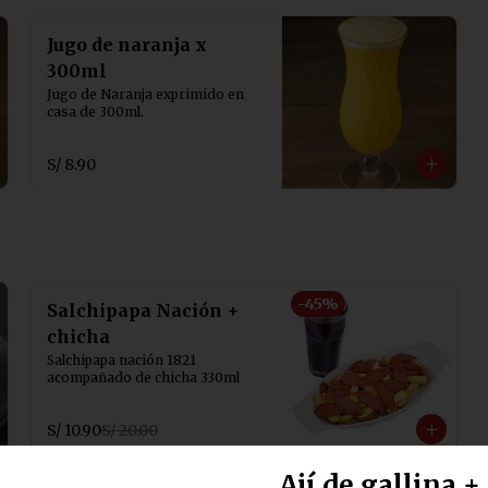
Jugo de naranja x
300ml
Jugo de Naranja exprimido en 
casa de 300ml.
S/ 8.90
-
45
%
Salchipapa Nación +
chicha
Salchipapa nación 1821 
acompañado de chicha 330ml
S/ 10.90
S/ 20.00
Ají de gallina +