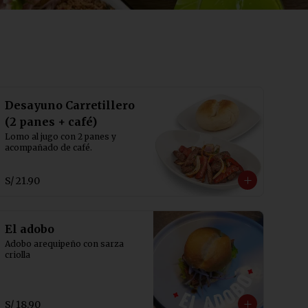
Desayuno Carretillero
(2 panes + café)
Lomo al jugo con 2 panes y 
acompañado de café.
S/ 21.90
El adobo
Adobo arequipeño con sarza 
criolla
S/ 18.90