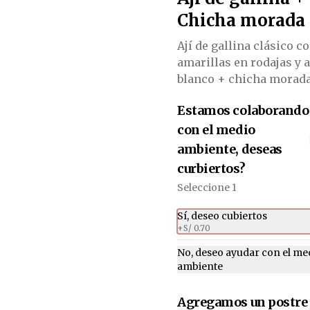
Chicha morada
Ají de gallina clásico c
-
14
%
Asado con puré y arroz
amarillas en rodajas y 
+ chicha morada
blanco + chicha morada
Asado con puré y arroz + chicha 
morada x300 ml.
Estamos colaborando
con el medio
S/ 30.90
S/ 35.90
ambiente, deseas
curbiertos?
Seleccione 1
Sí, deseo cubiertos
+
S/ 0.70
No, deseo ayudar con el me
ambiente
Agregamos un postre