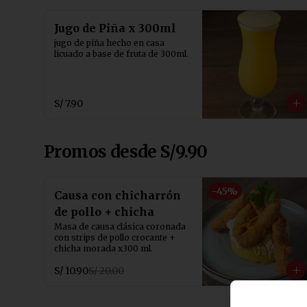
Jugo de Piña x 300ml
jugo de piña hecho en casa 
licuado a base de fruta de 300ml.
S/ 7.90
Promos desde S/9.90
-
45
%
Causa con chicharrón
de pollo + chicha
Masa de causa clásica coronada 
con strips de pollo crocante + 
chicha morada x300 ml.
S/ 10.90
S/ 20.00