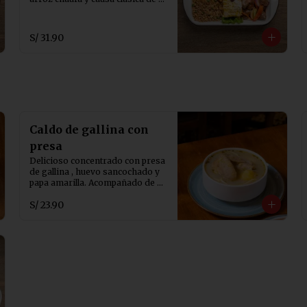
pollo.
S/ 31.90
Caldo de gallina con
presa
Delicioso concentrado con presa 
de gallina , huevo sancochado y 
papa amarilla. Acompañado de 
cebollita china, ají de rocoto y 
S/ 23.90
canchita serrana.