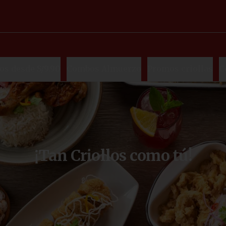
s desde S/9.90
Combos Almuerzo
Promos criollas
C
¡Tan Criollos como tú!