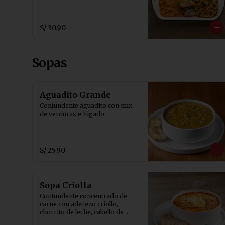
S/ 30.90
Sopas
Aguadito Grande
Contundente aguadito con mix 
de verduras e hígado.
S/ 25.90
Sopa Criolla
Contundente concentrado de 
carne con aderezo criollo, 
chorrito de leche, cabello de 
ángel, huevo y pancito tostado.