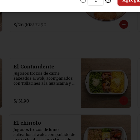
Agrega
puré de papas y arroz blanco.
S/ 26.90
S/ 32.90
El Contundente
Jugosos trozos de carne 
salteados al wok, acompañados 
con Tallarines a la huancaína y 
tallarines verdes.
S/ 31.90
El chinolo
Jugosos trozos de lomo 
salteados al wok acompañado de 
arroz chaufa y causa clásica de 