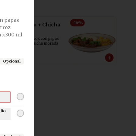
Close
on papas
-
16
%
Lomo saltado + Chicha
arroz
morada
 x300 ml.
Lomo saltado al wok con papas 
fritas y arroz + chicha morada 
x300 ml.
S/ 31.90
S/ 37.90
Opcional
dio