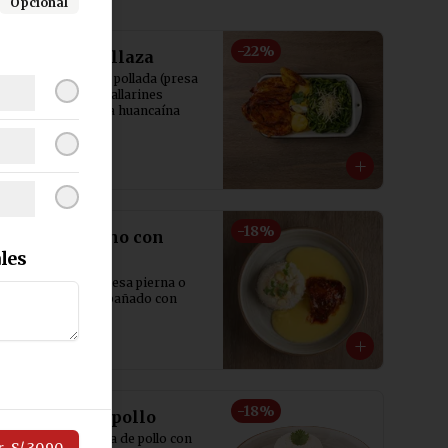
Opcional
-
22
%
Pollada Criollaza
1/4 de pollo estilo pollada (presa 
pecho con ala) + tallarines 
verdes + papa a la huancaína
S/ 35.90
S/ 45.90
-
18
%
Pollo al horno con
les
puré
Pollo al horno (presa pierna o 
encuentro) acompañado con 
puré de papa.
S/ 26.90
S/ 32.90
-
18
%
Suprema de pollo
Crujiente suprema de pollo con 