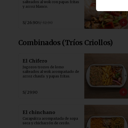
salteados al wok con papas fritas 
y arroz blanco.
S/ 26.90
S/ 32.90
Combinados (Tríos Criollos)
El Chifero
Jugozos trozos de lomo 
salteados al wok acompañado de 
arroz chaufa  y papas fritas.
S/ 29.90
El chinchano
Carapulcra acompañada de sopa 
seca y chicharrón de cerdo.