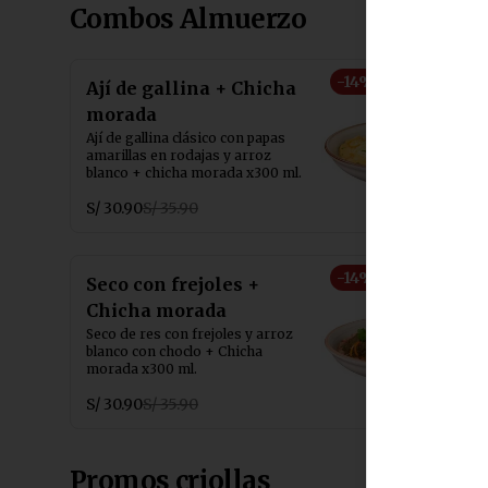
Combos Almuerzo
-
14
%
Ají de gallina + Chicha
morada
Ají de gallina clásico con papas 
amarillas en rodajas y arroz 
blanco + chicha morada x300 ml.
S/ 30.90
S/ 35.90
-
14
%
Seco con frejoles +
Chicha morada
Seco de res con frejoles y arroz 
blanco con choclo + Chicha 
morada x300 ml.
S/ 30.90
S/ 35.90
Promos criollas