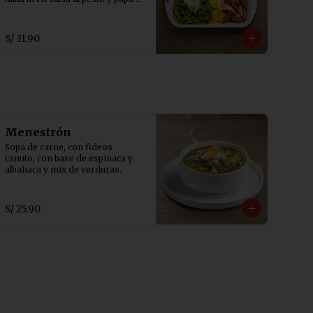
la huacaína.
S/ 31.90
Menestrón
Sopa de carne, con fideos 
canuto, con base de espinaca y 
albahaca y mix de verduras.
S/ 25.90