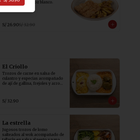
r
S/ 30.90
papas fritas y arroz blanco.
S/ 26.90
S/ 32.90
El Criollo
Trozos de carne en salsa de 
culantro y especias acompañado 
de ají de gallina, frejoles y arroz 
blanco.
S/ 32.90
La estrella
Jugosos trozos de lomo 
salteados al wok acompañado de 
tallarín en salsa al pesto y papa a 