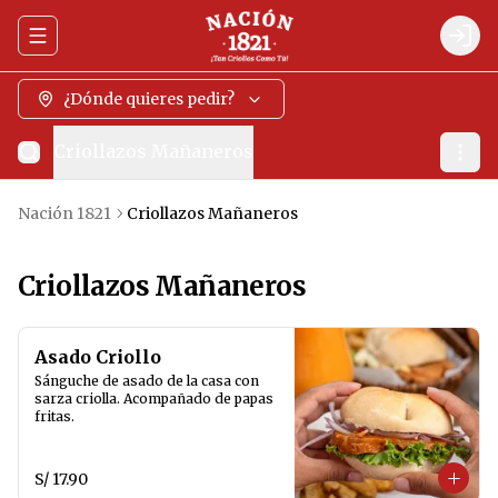
Abrir menu de navegación
Logi
¿Dónde quieres pedir?
Criollazos Mañaneros
Nación 1821
Criollazos Mañaneros
Criollazos Mañaneros
Asado Criollo
Sánguche de asado de la casa con 
sarza criolla. Acompañado de papas 
fritas.
S/ 17.90