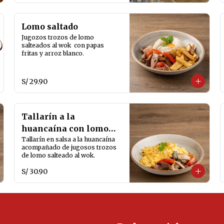
Lomo saltado
Jugozos trozos de lomo 
salteados al wok  con papas 
fritas y arroz blanco.
S/ 29.90
Tallarín a la
huancaína con lomo
saltado
Tallarín en salsa a la huancaína 
acompañado de jugosos trozos 
de lomo salteado al wok.
S/ 30.90