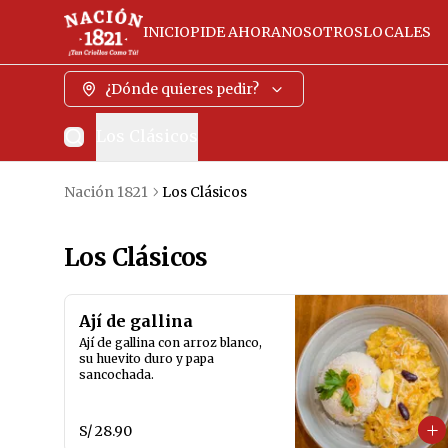
INICIO
PIDE AHORA
NOSOTROS
LOCALES
¿Dónde quieres pedir?
Los Clásicos
Nación 1821
Los Clásicos
Los Clásicos
Ají de gallina
Ají de gallina con arroz blanco, 
su huevito duro y papa 
sancochada.
S/ 28.90