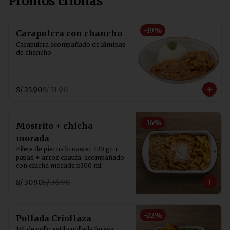
Promos criollas
-
19
%
Carapulcra con chancho
Carapulcra acompañado de láminas 
de chancho.
S/ 25.90
S/ 31.90
-
16
%
Mostrito + chicha
morada
Filete de pierna broaster 120 gr.+ 
papas + arroz chaufa, acompañado 
con chicha morada x300 ml.
S/ 30.90
S/ 36.90
-
22
%
Pollada Criollaza
1/4 de pollo estilo pollada (presa 