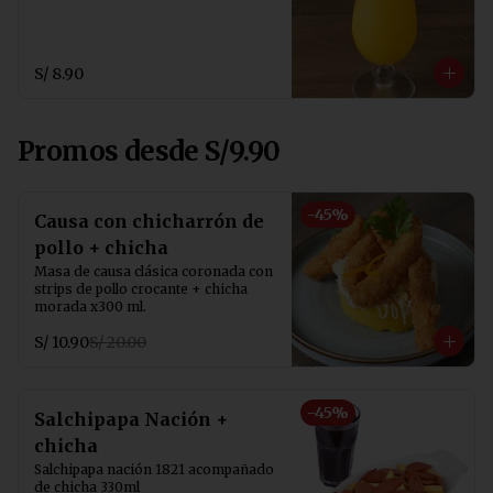
S/ 8.90
Promos desde S/9.90
-
45
%
Causa con chicharrón de
pollo + chicha
Masa de causa clásica coronada con 
strips de pollo crocante + chicha 
morada x300 ml.
S/ 10.90
S/ 20.00
-
45
%
Salchipapa Nación +
chicha
Salchipapa nación 1821 acompañado 
de chicha 330ml