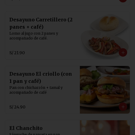
Desayuno Carretillero (2
panes + café)
Lomo al jugo con 2 panes y 
acompañado de café.
S/ 21.90
Desayuno El criollo (con
1 pan y café)
Pan con chicharrón + tamal y 
acompañado de café
S/ 24.90
El Chanchito
Sánguche de panceta en pan 