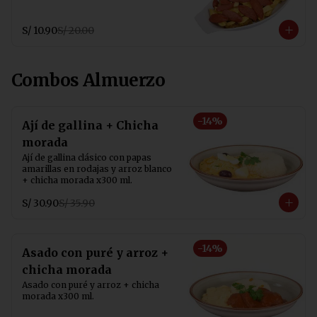
S/ 10.90
S/ 20.00
Combos Almuerzo
-
14
%
Ají de gallina + Chicha
morada
Ají de gallina clásico con papas 
amarillas en rodajas y arroz blanco 
+ chicha morada x300 ml.
S/ 30.90
S/ 35.90
-
14
%
Asado con puré y arroz +
chicha morada
Asado con puré y arroz + chicha 
morada x300 ml.