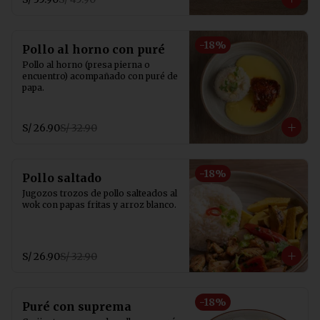
-
18
%
Pollo al horno con puré
Pollo al horno (presa pierna o 
encuentro) acompañado con puré de 
papa.
S/ 26.90
S/ 32.90
-
18
%
Pollo saltado
Jugozos trozos de pollo salteados al 
wok con papas fritas y arroz blanco.
S/ 26.90
S/ 32.90
-
18
%
Puré con suprema