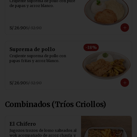
Crujiente suprema de pollo con puré 
de papas y arroz blanco.
S/ 26.90
S/ 32.90
-
18
%
Suprema de pollo
Crujiente suprema de pollo con 
papas fritas y arroz blanco.
S/ 26.90
S/ 32.90
Combinados (Tríos Criollos)
El Chifero
Jugozos trozos de lomo salteados al 
wok acompañado de arroz chaufa  y 