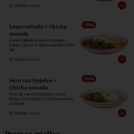
S/ 30.90
S/ 35.90
-
16
%
Lomo saltado + Chicha
morada
Lomo saltado al wok con papas 
fritas y arroz + chicha morada x300 
ml.
S/ 31.90
S/ 37.90
-
14
%
Seco con frejoles +
Chicha morada
Seco de res con frejoles y arroz 
blanco con choclo + Chicha morada 
x300 ml.
S/ 30.90
S/ 35.90