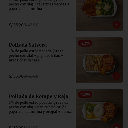
pecho con ala) + tallarines verdes + 
papa a la huancaína
S/ 35.90
S/ 45.90
-
22
%
Pollada Salsera
1/4 de pollo estilo pollada (presa 
pecho con ala) + papitas fritas + 
arroz chaufa base
S/ 35.90
S/ 45.90
-
22
%
Pollada de Rompe y Raja
1/4 de pollo estilo pollada (presa de 
pecho con ala) + papita bicolor (de 
papa a la huancaina y ocopa) + arroz 
con choclo
S/ 35.90
S/ 45.90