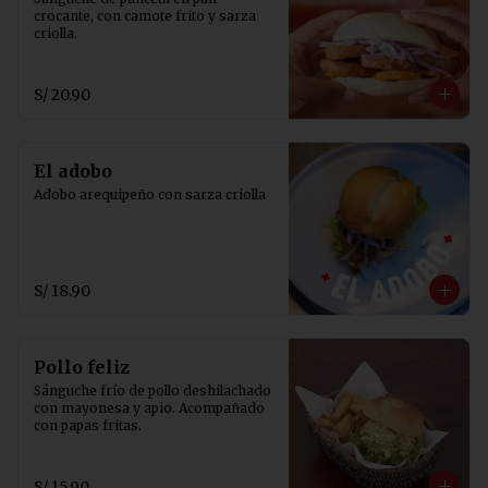
crocante, con camote frito y sarza 
criolla.
S/ 20.90
El adobo
Adobo arequipeño con sarza criolla
S/ 18.90
Pollo feliz
Sánguche frío de pollo deshilachado 
con mayonesa y apio. Acompañado 
con papas fritas.
S/ 15.90