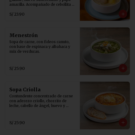
amarilla. Acompañado de cebollita 
china, ají de rocoto y canchita 
S/ 23.90
serrana.
Menestrón
Sopa de carne, con fideos canuto, 
con base de espinaca y albahaca y 
mix de verduras.
S/ 25.90
Sopa Criolla
Contundente concentrado de carne 
con aderezo criollo, chorrito de 
leche, cabello de ángel, huevo y 
pancito tostado.
S/ 25.90