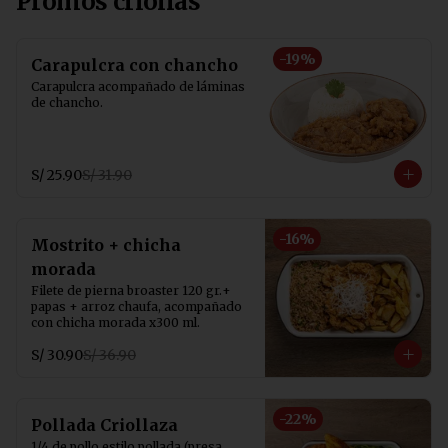
Promos criollas
-
19
%
Carapulcra con chancho
Carapulcra acompañado de láminas 
de chancho.
S/ 25.90
S/ 31.90
-
16
%
Mostrito + chicha
morada
Filete de pierna broaster 120 gr.+ 
papas + arroz chaufa, acompañado 
con chicha morada x300 ml.
S/ 30.90
S/ 36.90
-
22
%
Pollada Criollaza
1/4 de pollo estilo pollada (presa 