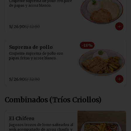
Crujiente suprema de pollo con puré 
de papas y arroz blanco.
S/ 26.90
S/ 32.90
-
18
%
Suprema de pollo
Crujiente suprema de pollo con 
papas fritas y arroz blanco.
S/ 26.90
S/ 32.90
Combinados (Tríos Criollos)
El Chifero
Jugozos trozos de lomo salteados al 
wok acompañado de arroz chaufa  y 