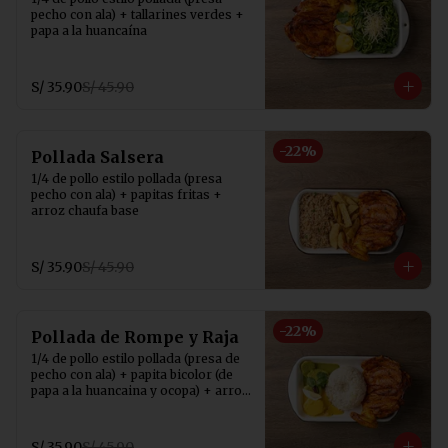
pecho con ala) + tallarines verdes + 
papa a la huancaína
S/ 35.90
S/ 45.90
-
22
%
Pollada Salsera
1/4 de pollo estilo pollada (presa 
pecho con ala) + papitas fritas + 
arroz chaufa base
S/ 35.90
S/ 45.90
-
22
%
Pollada de Rompe y Raja
1/4 de pollo estilo pollada (presa de 
pecho con ala) + papita bicolor (de 
papa a la huancaina y ocopa) + arroz 
con choclo
S/ 35.90
S/ 45.90