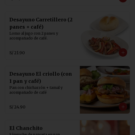
Desayuno Carretillero (2
panes + café)
Lomo al jugo con 2 panes y 
acompañado de café.
S/ 21.90
Desayuno El criollo (con
1 pan y café)
Pan con chicharrón + tamal y 
acompañado de café
S/ 24.90
El Chanchito
Sánguche de panceta en pan 