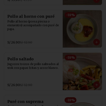
-
18
%
Pollo al horno con puré
Pollo al horno (presa pierna o 
encuentro) acompañado con puré de 
papa.
S/ 26.90
S/ 32.90
-
18
%
Pollo saltado
Jugozos trozos de pollo salteados al 
wok con papas fritas y arroz blanco.
S/ 26.90
S/ 32.90
-
18
%
Puré con suprema