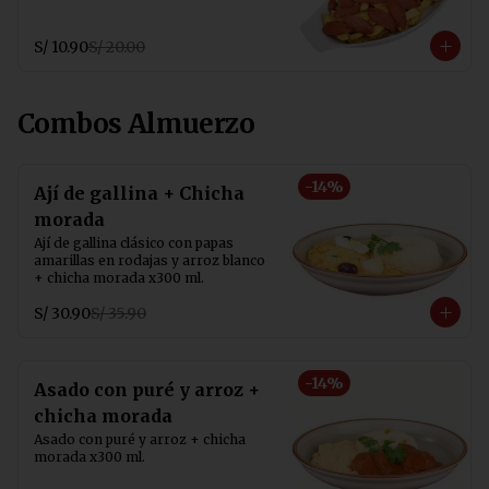
S/ 10.90
S/ 20.00
Combos Almuerzo
-
14
%
Ají de gallina + Chicha
morada
Ají de gallina clásico con papas 
amarillas en rodajas y arroz blanco 
+ chicha morada x300 ml.
S/ 30.90
S/ 35.90
-
14
%
Asado con puré y arroz +
chicha morada
Asado con puré y arroz + chicha 
morada x300 ml.