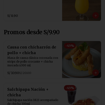
S/ 8.90
Promos desde S/9.90
-
45
%
Causa con chicharrón de
pollo + chicha
Masa de causa clásica coronada con 
strips de pollo crocante + chicha 
morada x300 ml.
S/ 10.90
S/ 20.00
-
45
%
Salchipapa Nación +
chicha
Salchipapa nación 1821 acompañado 
de chicha 330ml