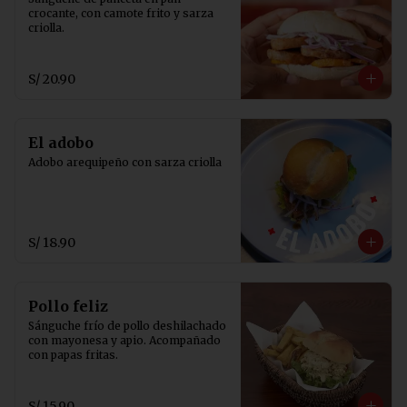
crocante, con camote frito y sarza 
criolla.
S/ 20.90
El adobo
Adobo arequipeño con sarza criolla
S/ 18.90
Pollo feliz
Sánguche frío de pollo deshilachado 
con mayonesa y apio. Acompañado 
con papas fritas.
S/ 15.90