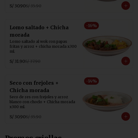
S/ 30.90
S/ 35.90
-
16
%
Lomo saltado + Chicha
morada
Lomo saltado al wok con papas 
fritas y arroz + chicha morada x300 
ml.
S/ 31.90
S/ 37.90
-
14
%
Seco con frejoles +
Chicha morada
Seco de res con frejoles y arroz 
blanco con choclo + Chicha morada 
x300 ml.
S/ 30.90
S/ 35.90