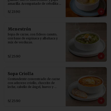
amarilla. Acompañado de cebollita 
china, ají de rocoto y canchita 
S/ 23.90
serrana.
Menestrón
Sopa de carne, con fideos canuto, 
con base de espinaca y albahaca y 
mix de verduras.
S/ 25.90
Sopa Criolla
Contundente concentrado de carne 
con aderezo criollo, chorrito de 
leche, cabello de ángel, huevo y 
pancito tostado.
S/ 25.90